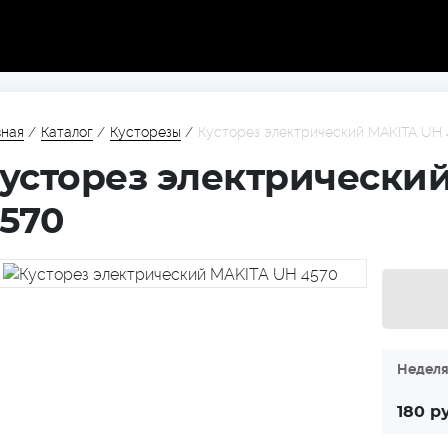
вная
/
Каталог
/
Кусторезы
/
Кусторез электрический MAKITA UH 
усторез электрически
570
Недел
180
р