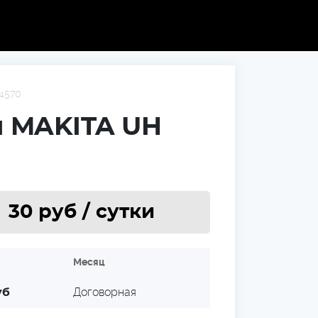
4570
й MAKITA UH
30
руб / cутки
я
Месяц
Договорная
уб