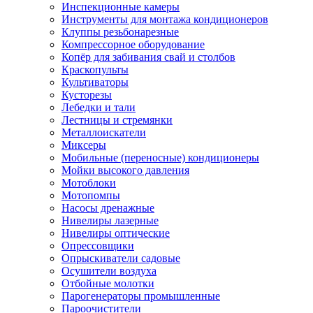
Инспекционные камеры
Инструменты для монтажа кондиционеров
Клуппы резьбонарезные
Компрессорное оборудование
Копёр для забивания свай и столбов
Краскопульты
Культиваторы
Кусторезы
Лебедки и тали
Лестницы и стремянки
Металлоискатели
Миксеры
Мобильные (переносные) кондиционеры
Мойки высокого давления
Мотоблоки
Мотопомпы
Насосы дренажные
Нивелиры лазерные
Нивелиры оптические
Опрессовщики
Опрыскиватели садовые
Осушители воздуха
Отбойные молотки
Парогенераторы промышленные
Пароочистители