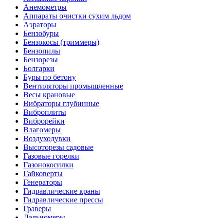
Анемометры
Аппараты очистки сухим льдом
Аэраторы
Бензобуры
Бензокосы (триммеры)
Бензопилы
Бензорезы
Болгарки
Буры по бетону
Вентиляторы промышленные
Весы крановые
Вибраторы глубинные
Виброплиты
Виброрейки
Влагомеры
Воздуходувки
Высоторезы садовые
Газовые горелки
Газонокосилки
Гайковерты
Генераторы
Гидравлические краны
Гидравлические прессы
Граверы
Дальномеры