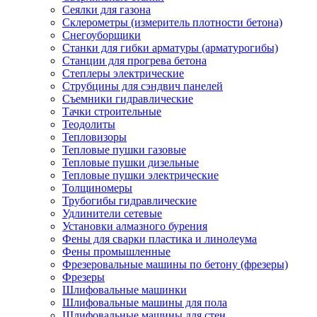
Сеялки для газона
Склерометры (измеритель плотности бетона)
Снегоуборщики
Станки для гибки арматуры (арматурогибы)
Станции для прогрева бетона
Степлеры электрические
Струбцины для сэндвич панелей
Съемники гидравлические
Тачки строительные
Теодолиты
Тепловизоры
Тепловые пушки газовые
Тепловые пушки дизельные
Тепловые пушки электрические
Толщиномеры
Трубогибы гидравлические
Удлинители сетевые
Установки алмазного бурения
Фены для сварки пластика и линолеума
Фены промышленные
Фрезеровальные машины по бетону (фрезеры)
Фрезеры
Шлифовальные машинки
Шлифовальные машины для пола
Шлифовальные машины для стен