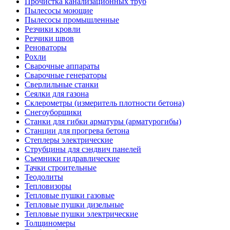
Прочистка канализационных труб
Пылесосы моющие
Пылесосы промышленные
Резчики кровли
Резчики швов
Реноваторы
Рохли
Сварочные аппараты
Сварочные генераторы
Сверлильные станки
Сеялки для газона
Склерометры (измеритель плотности бетона)
Снегоуборщики
Станки для гибки арматуры (арматурогибы)
Станции для прогрева бетона
Степлеры электрические
Струбцины для сэндвич панелей
Съемники гидравлические
Тачки строительные
Теодолиты
Тепловизоры
Тепловые пушки газовые
Тепловые пушки дизельные
Тепловые пушки электрические
Толщиномеры