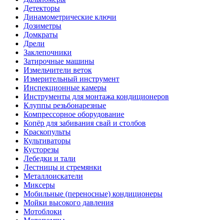
Детекторы
Динамометрические ключи
Дозиметры
Домкраты
Дрели
Заклепочники
Затирочные машины
Измельчители веток
Измерительный инструмент
Инспекционные камеры
Инструменты для монтажа кондиционеров
Клуппы резьбонарезные
Компрессорное оборудование
Копёр для забивания свай и столбов
Краскопульты
Культиваторы
Кусторезы
Лебедки и тали
Лестницы и стремянки
Металлоискатели
Миксеры
Мобильные (переносные) кондиционеры
Мойки высокого давления
Мотоблоки