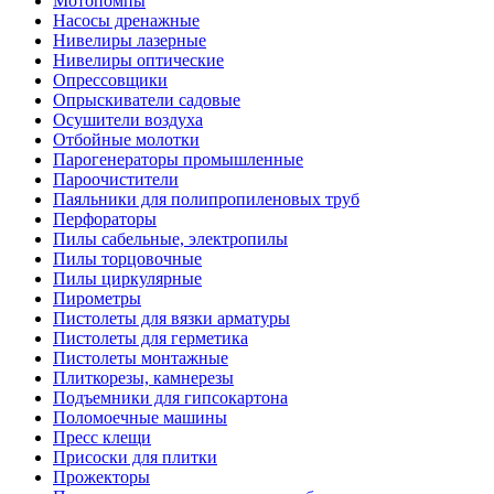
Мотопомпы
Насосы дренажные
Нивелиры лазерные
Нивелиры оптические
Опрессовщики
Опрыскиватели садовые
Осушители воздуха
Отбойные молотки
Парогенераторы промышленные
Пароочистители
Паяльники для полипропиленовых труб
Перфораторы
Пилы сабельные, электропилы
Пилы торцовочные
Пилы циркулярные
Пирометры
Пистолеты для вязки арматуры
Пистолеты для герметика
Пистолеты монтажные
Плиткорезы, камнерезы
Подъемники для гипсокартона
Поломоечные машины
Пресс клещи
Присоски для плитки
Прожекторы