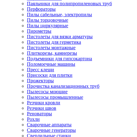
Паяльники для полипропиленовых труб
Перфораторы
Пилы сабельные, электропилы
Пилы торцовочные
Пилы циркулярные
Пирометры
Пистолеты для вязки арматуры
Пистолеты для герметика
Пистолеты монтажные
Плиткорезы, камнерезы
Подъемники для гипсокартона
Поломоечные машины
Пресс клещи
Присоски для плитки
Прожекторы
Прочистка канализационных труб
Пылесосы моющие
Пылесосы промышленные
Резчики кровли
Резчики швов
Реноваторы
Рохли
Сварочные аппараты
Сварочные генераторы
Сверлильные станки