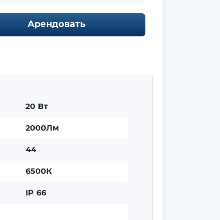
Арендовать
20 Вт
2000Лм
44
6500К
IP 66