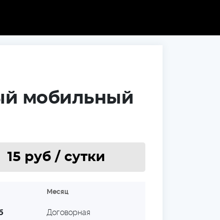
ый мобильный
15
руб / cутки
я
Месяц
Договорная
б